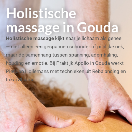
Holistische
massage in Gouda
Holistische massage
kijkt naar je lichaam als geheel
— niet alleen een gespannen schouder of pijnlijke nek,
maar de samenhang tussen spanning, ademhaling,
houding en emotie. Bij Praktijk Apollo in Gouda werkt
Piet Jan Hollemans met technieken uit Rebalancing en
Iokai Shiatsu.